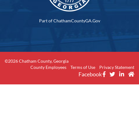
Part of ChathamCountyGA.Gov
©2026 Chatham County, Georgia
County Employees
Terms of Use
Privacy Statement
Facebook