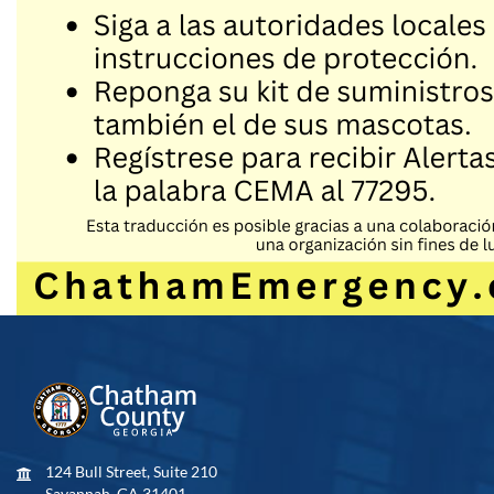
124 Bull Street, Suite 210
Savannah, GA 31401