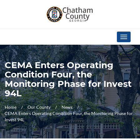
Skip Navigation
Toggle
navigati
CEMA Enters Operating
Condition Four, the
Monitoring Phase for Invest
94L
Home
Our County
News
CEMA Enters Operating Condition Four, the Monitoring Phase for
Invest 94L